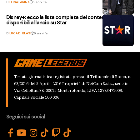
Di
ELISA FARINA
5 anni fa
Disney+: ecco la lista completa dei contenuti
disponibili al lancio su Star
Di
LUCA DI BLASI
6 anni fa
Testata giornalistica registrata presso il Tribunale di Roma, n.
63/2016 del 5 Aprile 2016 Proprietà di NetCom S.r.l.s., sede in
Via Cellottini 38, 00015 Monterotondo, P.IVA 13783471009,
Capitale Sociale 100,00€
Seguici sui social