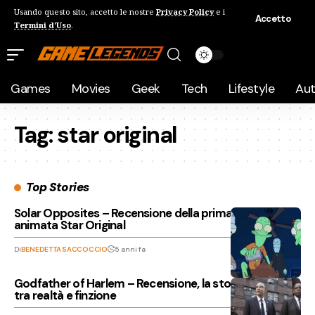
Usando questo sito, accetto le nostre
Privacy Policy
e i
Accetto
Termini d'Uso
.
Games
Movies
Geek
Tech
Lifestyle
Au
Tag:
star original
Top Stories
Solar Opposites – Recensione della prima serie
animata Star Original
Di
BENEDETTA SACCOCCIO
5 anni fa
Godfather of Harlem – Recensione, la storia di Harlem
tra realtà e finzione