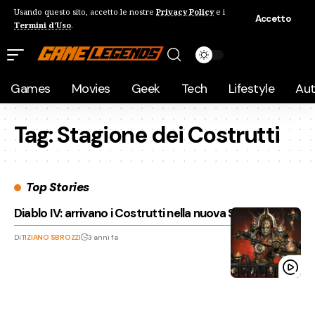
Usando questo sito, accetto le nostre
Privacy Policy
e i
Accetto
Termini d'Uso
.
Games
Movies
Geek
Tech
Lifestyle
Au
Tag:
Stagione dei Costrutti
Top Stories
Diablo IV: arrivano i Costrutti nella nuova Stagione
Di
TIZIANO SBROZZI
3 anni fa