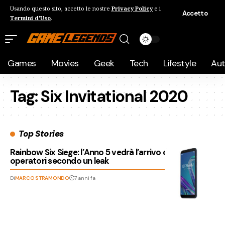
Usando questo sito, accetto le nostre
Privacy Policy
e i
Accetto
Termini d'Uso
.
Games
Movies
Geek
Tech
Lifestyle
Au
Tag:
Six Invitational 2020
Top Stories
Rainbow Six Siege: l’Anno 5 vedrà l’arrivo di sei
operatori secondo un leak
Di
MARCO STRAMONDO
7 anni fa