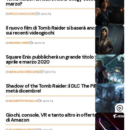
marzo?
Di
PAOLO SACCUZZO
5 anni fa
Il nuovo film di Tomb Raider si baserà ancora una volta
sui recenti videogiochi
Di
ANDREA FERRI
6 anni fa
Square Enix pubblicherà un grande titolo tra questo
aprile e marzo 2020
Di
GIANLUIGI CRESCENZI
7 anni fa
Shadow of the Tomb Raider: il DLC The Pillar in arrivo a
metà dicembre!
Di
GIUSEPPE FRAGOLA
8 anni fa
Giochi, console, VR e tanto altro in offerta sullo store
di Amazon
Di
GIUSEPPE SCIBETTA
8 anni fa