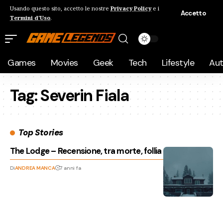
Usando questo sito, accetto le nostre
Privacy Policy
e i
Accetto
Termini d'Uso
.
Games
Movies
Geek
Tech
Lifestyle
Au
Tag:
Severin Fiala
Top Stories
The Lodge – Recensione, tra morte, follia e cliché
Di
ANDREA MANCA
7 anni fa