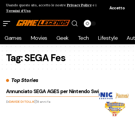
Usando questo sito, accetto le nostre
Privacy Policy
e i
Accetto
Termini d'Uso
.
Games
Movies
Geek
Tech
Lifestyle
Au
Tag:
SEGA Fes
Top Stories
Annunciato SEGA AGES per Nintendo Switch
Di
DAVIDE DI TOLLA
8 anni fa