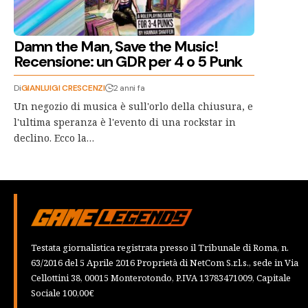
Damn the Man, Save the Music!
Recensione: un GDR per 4 o 5 Punk
Di
GIANLUIGI CRESCENZI
2 anni fa
Un negozio di musica è sull'orlo della chiusura, e
l'ultima speranza è l'evento di una rockstar in
declino. Ecco la…
Testata giornalistica registrata presso il Tribunale di Roma, n.
63/2016 del 5 Aprile 2016 Proprietà di NetCom S.r.l.s., sede in Via
Cellottini 38, 00015 Monterotondo, P.IVA 13783471009, Capitale
Sociale 100,00€