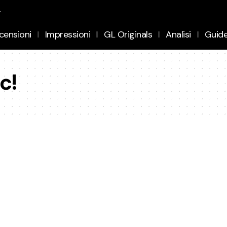
.
censioni
Impressioni
GL Originals
Analisi
Guid
c!