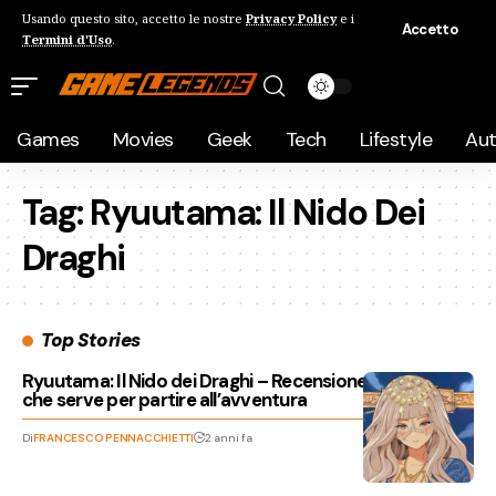
Usando questo sito, accetto le nostre
Privacy Policy
e i
Accetto
Termini d'Uso
.
Games
Movies
Geek
Tech
Lifestyle
Au
Tag:
Ryuutama: Il Nido Dei
Draghi
Top Stories
Ryuutama: Il Nido dei Draghi – Recensione, tutto ciò
che serve per partire all’avventura
Di
FRANCESCO PENNACCHIETTI
2 anni fa