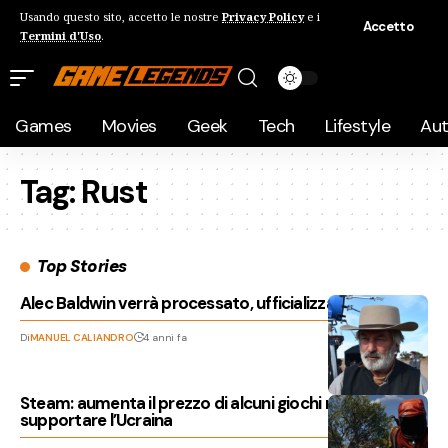
Usando questo sito, accetto le nostre
Privacy Policy
e i
Accetto
Termini d'Uso
.
Games
Movies
Geek
Tech
Lifestyle
Au
Tag:
Rust
Top Stories
Alec Baldwin verrà processato, ufficializzate le accuse
Di
MANUEL CALIANDRO
4 anni fa
Steam: aumenta il prezzo di alcuni giochi russi per
supportare l’Ucraina