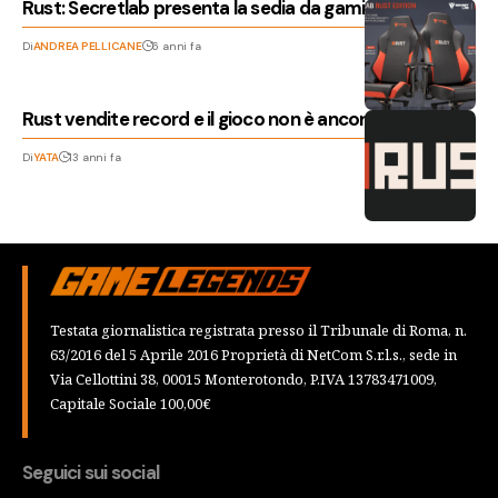
Rust: Secretlab presenta la sedia da gaming a tema
Di
ANDREA PELLICANE
6 anni fa
Rust vendite record e il gioco non è ancora finito
Di
YATA
13 anni fa
Testata giornalistica registrata presso il Tribunale di Roma, n.
63/2016 del 5 Aprile 2016 Proprietà di NetCom S.r.l.s., sede in
Via Cellottini 38, 00015 Monterotondo, P.IVA 13783471009,
Capitale Sociale 100,00€
Seguici sui social