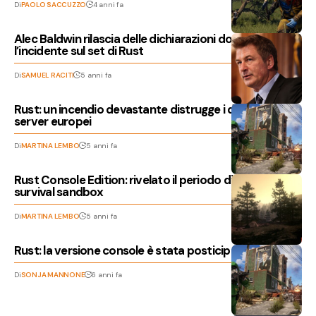
Di
PAOLO SACCUZZO
4 anni fa
Alec Baldwin rilascia delle dichiarazioni dopo
l’incidente sul set di Rust
Di
SAMUEL RACITI
5 anni fa
Rust: un incendio devastante distrugge i dati dei
server europei
Di
MARTINA LEMBO
5 anni fa
Rust Console Edition: rivelato il periodo di lancio del
survival sandbox
Di
MARTINA LEMBO
5 anni fa
Rust: la versione console è stata posticipata al 2021
Di
SONJA MANNONE
6 anni fa