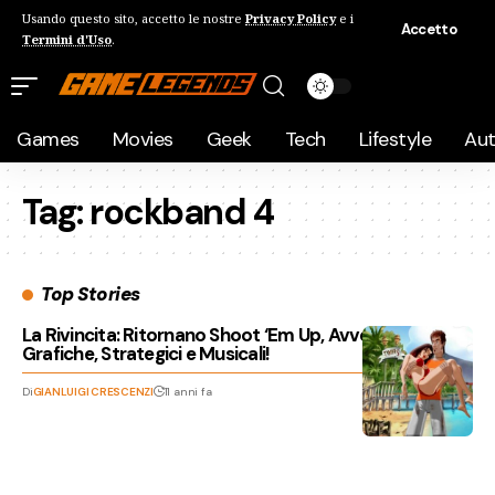
Usando questo sito, accetto le nostre
Privacy Policy
e i
Accetto
Termini d'Uso
.
Games
Movies
Geek
Tech
Lifestyle
Au
Tag:
rockband 4
Top Stories
La Rivincita: Ritornano Shoot ‘Em Up, Avventure
Grafiche, Strategici e Musicali!
Di
GIANLUIGI CRESCENZI
11 anni fa