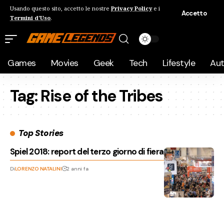
Usando questo sito, accetto le nostre
Privacy Policy
e i
Accetto
Termini d'Uso
.
Games
Movies
Geek
Tech
Lifestyle
Au
Tag:
Rise of the Tribes
Top Stories
Spiel 2018: report del terzo giorno di fiera
Di
LORENZO NATALINI
2 anni fa