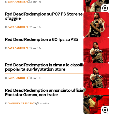
Di
SARA PANDOLFI
2 anni fa
Red Dead Redempion su PC? PS Store se lo è “lasciato
sfuggire”
Di
SARA PANDOLFI
2 anni fa
Red Dead Redemption a 60 fps su PS5
Di
SARA PANDOLFI
3 anni fa
Red Dead Redemption in cima alle classifiche di
popolarità su PlayStation Store
Di
SARA PANDOLFI
3 anni fa
Red Dead Redemption annunciato ufficialmente da
Rockstar Games, con trailer
Di
GIANLUIGI CRESCENZI
3 anni fa