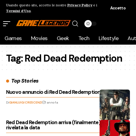
Usando questo sito, accetto le nostre
Privacy Policy
e i
Accetto
Termini d'Uso
.
Games
Movies
Geek
Tech
Lifestyle
Au
Tag:
Red Dead Redemption
Top Stories
Nuovo annuncio di Red Dead Redemption in arrivo?
Di
GIANLUIGI CRESCENZI
1 anno fa
Red Dead Redemption arriva (finalmente) su PC:
rivelata la data