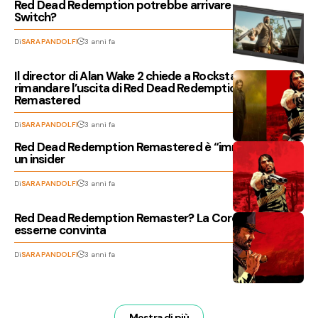
Red Dead Redemption potrebbe arrivare su Nintendo
Switch?
Di
SARA PANDOLFI
3 anni fa
Il director di Alan Wake 2 chiede a Rockstar di
rimandare l’uscita di Red Dead Redemption
Remastered
Di
SARA PANDOLFI
3 anni fa
Red Dead Redemption Remastered è “imminente” per
un insider
Di
SARA PANDOLFI
3 anni fa
Red Dead Redemption Remaster? La Corea sembra
esserne convinta
Di
SARA PANDOLFI
3 anni fa
Mostra di più