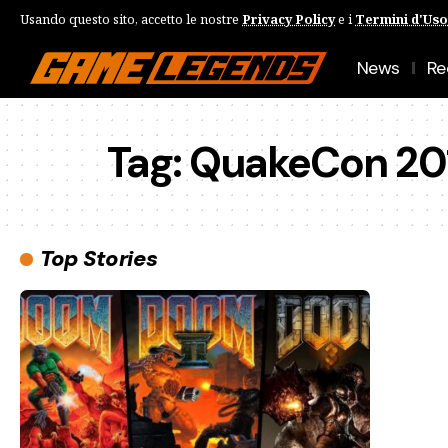
Usando questo sito, accetto le nostre
Privacy Policy
e i
Termini d'Uso
News
Re
Tag:
QuakeCon 20
Top Stories