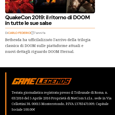
QuakeCon 2019: il ritorno di DOOM
in tutte le sue salse
Di
CARLO FEDERICI
7 anni fa
Bethesda ha ufficilalizzato l'arrivo della trilogia
classica di DOOM sulle piattaforme attuali e
nuovi dettagli riguardo DOOM Eternal.
Testata giornalistica registrata presso il Tribunale di Roma, n.
63/2016 del 5 Aprile 2016 Proprietà di NetCom S.r.l.s., sede in Via
Cellottini 38, 00015 Monterotondo, P.IVA 13783471009, Capitale
Sociale 100,00€