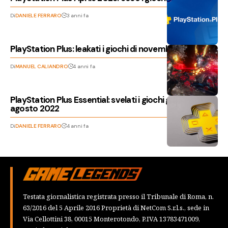
Di
DANIELE FERRARO
3 anni fa
PlayStation Plus: leakati i giochi di novembre 2022
Di
MANUEL CALIANDRO
4 anni fa
PlayStation Plus Essential: svelati i giochi gratis di
agosto 2022
Di
DANIELE FERRARO
4 anni fa
Testata giornalistica registrata presso il Tribunale di Roma, n.
63/2016 del 5 Aprile 2016 Proprietà di NetCom S.r.l.s., sede in
Via Cellottini 38, 00015 Monterotondo, P.IVA 13783471009,