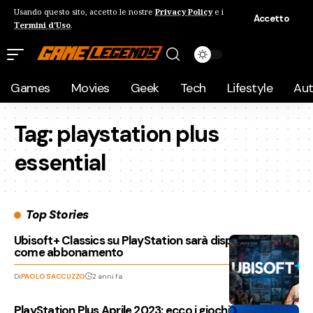
Usando questo sito, accetto le nostre
Privacy Policy
e i
Accetto
Termini d'Uso
.
Games
Movies
Geek
Tech
Lifestyle
Au
Tag:
playstation plus
essential
Top Stories
Ubisoft+ Classics su PlayStation sarà disponibile
come abbonamento
Di
PAOLO SACCUZZO
2 anni fa
PlayStation Plus Aprile 2023: ecco i giochi gratuiti