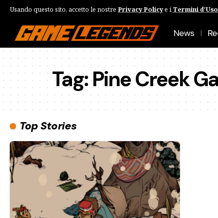
Usando questo sito, accetto le nostre
Privacy Policy
e i
Termini d'Uso
News
Re
Tag:
Pine Creek G
Top Stories