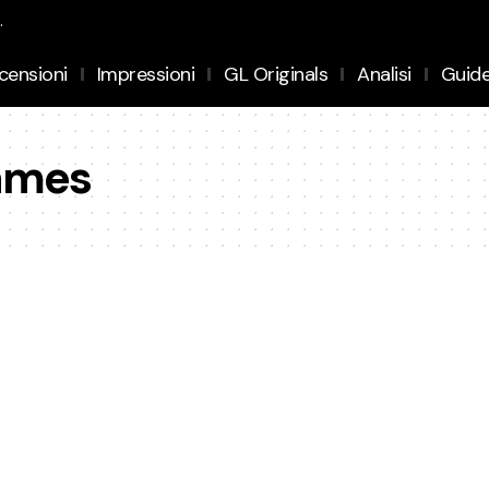
.
censioni
Impressioni
GL Originals
Analisi
Guid
ames