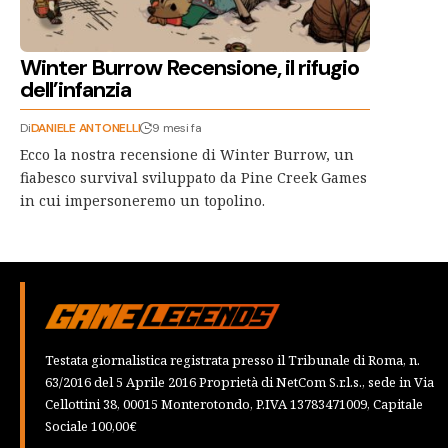
Winter Burrow Recensione, il rifugio
dell’infanzia
Di
DANIELE ANTONELLI
9 mesi fa
Ecco la nostra recensione di Winter Burrow, un
fiabesco survival sviluppato da Pine Creek Games
in cui impersoneremo un topolino.
Testata giornalistica registrata presso il Tribunale di Roma, n.
63/2016 del 5 Aprile 2016 Proprietà di NetCom S.r.l.s., sede in Via
Cellottini 38, 00015 Monterotondo, P.IVA 13783471009, Capitale
Sociale 100,00€