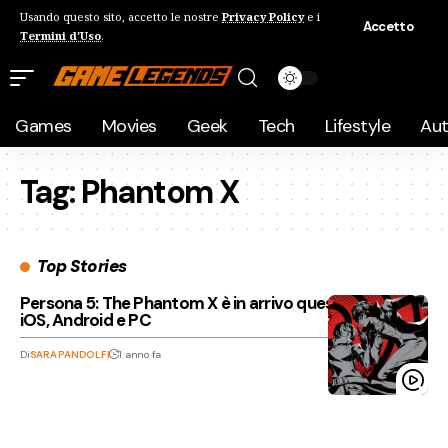
Usando questo sito, accetto le nostre
Privacy Policy
e i
Accetto
Termini d'Uso
.
Games
Movies
Geek
Tech
Lifestyle
Au
Tag:
Phantom X
Top Stories
Persona 5: The Phantom X è in arrivo questa estate su
iOS, Android e PC
Di
SARA PANDOLFI
1 anno fa