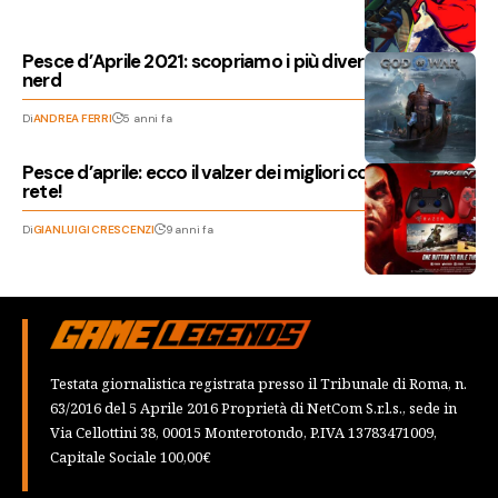
Pesce d’Aprile 2021: scopriamo i più divertenti a tema
nerd
Di
ANDREA FERRI
5 anni fa
Pesce d’aprile: ecco il valzer dei migliori comparsi in
rete!
Di
GIANLUIGI CRESCENZI
9 anni fa
Testata giornalistica registrata presso il Tribunale di Roma, n.
63/2016 del 5 Aprile 2016 Proprietà di NetCom S.r.l.s., sede in
Via Cellottini 38, 00015 Monterotondo, P.IVA 13783471009,
Capitale Sociale 100,00€