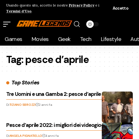
Usando questo sito, accetto le nostre
Privacy Policy
e i
Accetto
Termini d'Uso
.
Games
Movies
Geek
Tech
Lifestyle
Au
Tag:
pesce d’aprile
Top Stories
Tre Uomini e una Gamba 2: pesce d’aprile anticipato?
Di
TIZIANO SBROZZI
2 anni fa
Pesce d’aprile 2022: i migliori dei videogiochi
Di
ANGELA PIGNATIELLO
4 anni fa