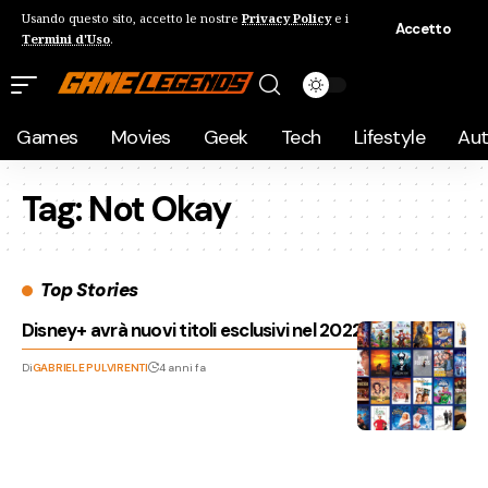
Usando questo sito, accetto le nostre
Privacy Policy
e i
Accetto
Termini d'Uso
.
Games
Movies
Geek
Tech
Lifestyle
Au
Tag:
Not Okay
Top Stories
Disney+ avrà nuovi titoli esclusivi nel 2022 e 2023
Di
GABRIELE PULVIRENTI
4 anni fa