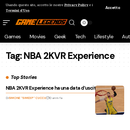
Usando questo sito, accetto le nostre
Privacy Policy
e i
Accetto
Termini d'Uso
.
Games
Movies
Geek
Tech
Lifestyle
Au
Tag:
NBA 2KVR Experience
Top Stories
NBA 2KVR Experience ha una data d’uscita!
Di
SIMONE ''SIMEXP'' CUCCU
10 anni fa