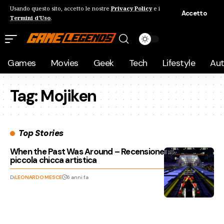
Usando questo sito, accetto le nostre
Privacy Policy
e i
Accetto
Termini d'Uso
.
Games
Movies
Geek
Tech
Lifestyle
Au
Tag:
Mojiken
Top Stories
When the Past Was Around – Recensione di una
piccola chicca artistica
Di
LEONARDO MESCE
6 anni fa