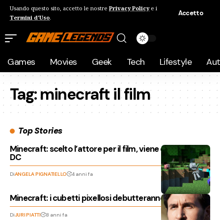
Usando questo sito, accetto le nostre
Privacy Policy
e i
Accetto
Termini d'Uso
.
Games
Movies
Geek
Tech
Lifestyle
Au
Tag:
minecraft il film
Top Stories
Minecraft: scelto l’attore per il film, viene dal mondo
DC
Di
ANGELA PIGNATIELLO
4 anni fa
Minecraft: i cubetti pixellosi debutteranno al cinema
Di
JURI PIATTI
8 anni fa