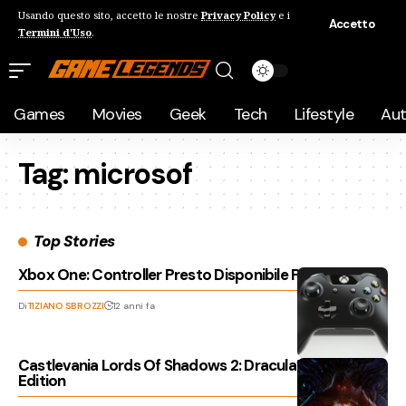
Usando questo sito, accetto le nostre
Privacy Policy
e i
Accetto
Termini d'Uso
.
Games
Movies
Geek
Tech
Lifestyle
Au
Tag:
microsof
Top Stories
Xbox One: Controller Presto Disponibile Per PC
Di
TIZIANO SBROZZI
12 anni fa
Castlevania Lords Of Shadows 2: Dracula’s Tomb
Edition