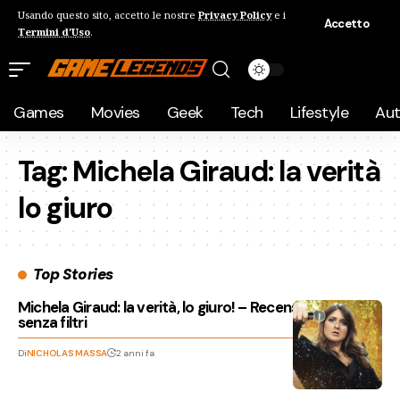
Usando questo sito, accetto le nostre
Privacy Policy
e i
Accetto
Termini d'Uso
.
Games
Movies
Geek
Tech
Lifestyle
Au
Tag:
Michela Giraud: la verità
lo giuro
Top Stories
Michela Giraud: la verità, lo giuro! – Recensione, parlare
senza filtri
Di
NICHOLAS MASSA
2 anni fa