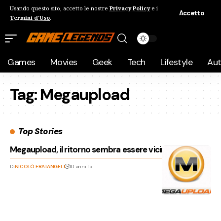
Usando questo sito, accetto le nostre
Privacy Policy
e i
Accetto
Termini d'Uso
.
Games
Movies
Geek
Tech
Lifestyle
Au
Tag:
Megaupload
Top Stories
Megaupload, il ritorno sembra essere vicinissimo
Di
NICOLÒ FRATANGELI
10 anni fa