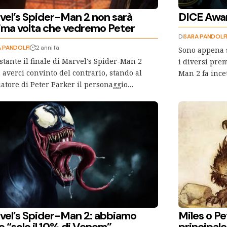
vel’s Spider-Man 2 non sarà
DICE Awar
tima volta che vedremo Peter
Di
SARA PANDOLF
 PANDOLFI
2 anni fa
Sono appena s
tante il finale di Marvel's Spider-Man 2
i diversi pre
 averci convinto del contrario, stando al
Man 2 fa ince
atore di Peter Parker il personaggio…
vel’s Spider-Man 2: abbiamo
Miles o Pe
o “solo il 10% di Venom”
principale