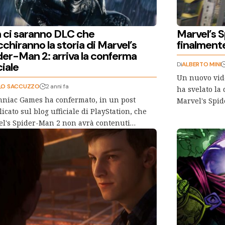
 ci saranno DLC che
Marvel’s 
cchiranno la storia di Marvel’s
finalmente
der-Man 2: arriva la conferma
ciale
Di
ALBERTO MINI
Un nuovo vid
LO SACCUZZO
2 anni fa
ha svelato la 
niac Games ha confermato, in un post
Marvel's Spi
icato sul blog ufficiale di PlayStation, che
l's Spider-Man 2 non avrà contenuti…