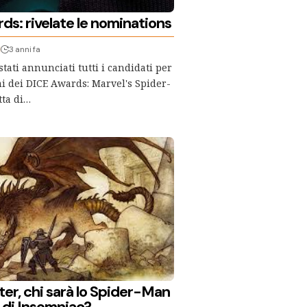
ds: rivelate le nominations
I
3 anni fa
tati annunciati tutti i candidati per
mi dei DICE Awards: Marvel's Spider-
tta di…
ter, chi sarà lo Spider-Man
 di Insomniac?