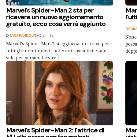
Marvel’s Spider-Man 2 sta per
Mar
ricevere un nuovo aggiornamento
l’ul
gratuito, ecco cosa verrà aggiunto
Di
SARA
Di
SARA PANDOLFI
2 anni fa
Nonos
Marvel's Spider-Man 2 si aggiorna: in arrivo per
possa
tutti gli utenti nuovi contenuti cosmetici e non
doppi
solo per personalizzare i…
Marvel’s Spider-Man 2: l’attrice di
Mar
MJ alle prese con fan molesti
vist