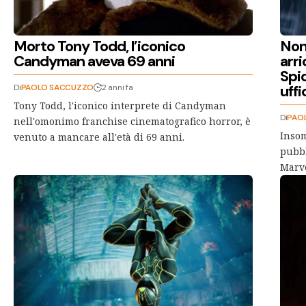
Morto Tony Todd, l’iconico
Non
Candyman aveva 69 anni
arri
Spi
uffi
Di
PAOLO SACCUZZO
2 anni fa
Tony Todd, l'iconico interprete di Candyman
Di
PAO
nell'omonimo franchise cinematografico horror, è
Insom
venuto a mancare all'età di 69 anni.
pubbl
Marve