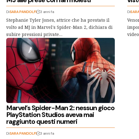
Di
SARA PANDOLFI
3 anni fa
Di
SARA
Stephanie Tyler Jones, attrice che ha prestato il
Venom
volto ad MJ in Marvel's Spider-Man 2, dichiara di
impor
subire pressioni private…
video
Marvel’s Spider-Man 2: nessun gioco
PlayStation Studios aveva mai
raggiunto questi numeri
Di
SARA PANDOLFI
3 anni fa