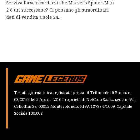
Serviva forse ricordarvi che Marvel's Spider-Man
2 è un successone? Ci pensano gli straordinari
dati di vendita a sole 24…
Testata giornalistica registrata presso il Tribunale di Roma, n.
63/2016 del 5 Aprile 2016 Proprietà di NetCom S.r.l.s., sede in Via
Cellottini 38, 00015 Monterotondo, P.IVA 13783471009, Capitale
Sociale 100,00€