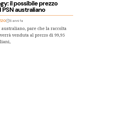
gy: il possibile prezzo
l PSN australiano
ZZO
6 anni fa
 australiano, pare che la raccolta
 verrà venduta al prezzo di 99,95
liani,