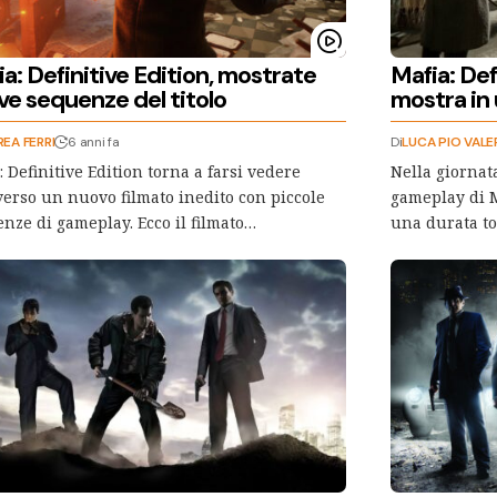
a: Definitive Edition, mostrate
Mafia: Defi
ve sequenze del titolo
mostra in
EA FERRI
6 anni fa
Di
LUCA PIO VALE
: Definitive Edition torna a farsi vedere
Nella giornata
verso un nuovo filmato inedito con piccole
gameplay di Ma
nze di gameplay. Ecco il filmato…
una durata to