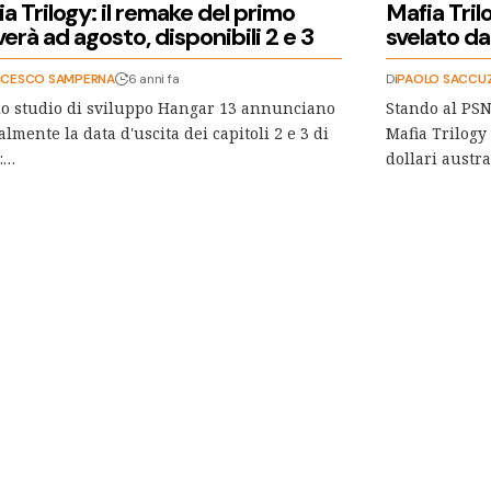
a Trilogy: il remake del primo
Mafia Trilo
verà ad agosto, disponibili 2 e 3
svelato da
NCESCO SAMPERNA
6 anni fa
Di
PAOLO SACCU
lo studio di sviluppo Hangar 13 annunciano
Stando al PSN
ialmente la data d'uscita dei capitoli 2 e 3 di
Mafia Trilogy
:…
dollari austra