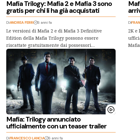
Mafia Trilogy: Mafia 2 e Mafia 3 sono
Mafi
gratis per chi li ha già acquistati
arri
Di
ANDREA FERRI
6 anni fa
Di
FRA
Le versioni di Mafia 2 e di Mafia 3 Definitive
2K e 
Edition della Mafia Trilogy possono essere
uffic
riscattate gratuitamente dai possessori…
Mafia
Mafia: Trilogy annunciato
ufficialmente con un teaser trailer
Di
FRANCESCO LANCIA
6 anni fa