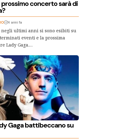
il prossimo concerto sarà di
a?
RO
4 anni fa
i negli ultimi anni si sono esibiti su
eterminati eventi e la prossima
ere Lady Gaga.…
ady Gaga battibeccano su