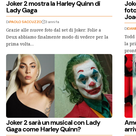
Joker 2 mostra la Harley Quinn di
Joke
Lady Gaga
foto
Joa
Di
PAOLO SACCUZZO
3 anni fa
Di
DANI
Grazie alle nuove foto dal set di Joker: Folie a
Todd 
Deux abbiamo finalmente modo di vedere per la
la pr
prima volta…
pront
Joker 2 sarà un musical con Lady
Ame
Gaga come Harley Quinn?
arri