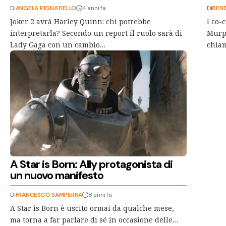
Di
ANGELA PIGNATIELLO
4 anni fa
Di
BEN
Joker 2 avrà Harley Quinn: chi potrebbe
l co-
interpretarla? Secondo un report il ruolo sarà di
Murph
Lady Gaga con un cambio…
chiam
A Star is Born: Ally protagonista di
un nuovo manifesto
Di
FRANCESCO SAMPERNA
8 anni fa
A Star is Born è uscito ormai da qualche mese,
ma torna a far parlare di sé in occasione delle…