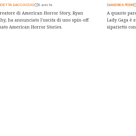
EDETTA SACCOCCIO
6 anni fa
Di
ANDREA FERRI
creatore di American Horror Story, Ryan
A quanto pare
y, ha annunciato l'uscita di uno spin-off
Lady Gaga è s
ato American Horror Stories.
siparietto co