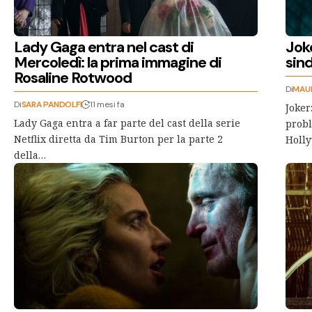
Lady Gaga entra nel cast di
Joke
Mercoledì: la prima immagine di
sin
Rosaline Rotwood
Di
MAU
Di
SARA PANDOLFI
11 mesi fa
Joker
Lady Gaga entra a far parte del cast della serie
probl
Netflix diretta da Tim Burton per la parte 2
Holl
della…