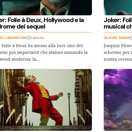
r: Folie à Deux, Hollywood e la
Joker: Fol
drome dei sequel
musical ch
RO LANDRISCINA
2 anni fa
Di
LAURA TRAINA
: Folie à Deux ha messo alla luce uno dei
Joaquin Phoe
emi più importanti che stanno minando la
schermo per il
ywood moderna: la…
nostra recens