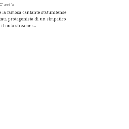
7 anni fa
 la famosa cantante statunitense
tata protagonista di un simpatico
n il noto streamer…