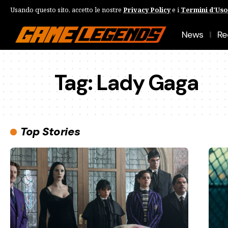
Usando questo sito, accetto le nostre
Privacy Policy
e i
Termini d'Uso
News
Re
Tag:
Lady Gaga
Top Stories