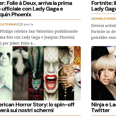
r: Folie à Deux, arriva la prima
Fortnite: 
 ufficiale con Lady Gaga e
Lady Gag
quin Phoenix
Di
DANIELE FERRA
ELE FERRARO
3 anni fa
Diversi artist
Philips celebra San Valentino pubblicando
Fortnite in d
ima foto con Lady Gaga e Joaquin Phoenix
potrebbe ess
i per Joker: Folie à…
rican Horror Story: lo spin-off
Ninja e L
verà sui nostri schermi
Twitter