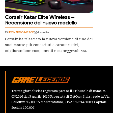
Corsair Katar Elite Wireless –
Recensione del nuovo modello
Di
LEONARDO MESCE
4 anni fa
Corsair ha rilasciato la nuova versione di uno dei
suoi mouse più conosciuti e caratteristici,
migliorandone componenti e maneggevolezza.
Testata giornalistica registrata presso il Tribunale di Roma, n.
63/2016 del 5 Aprile 2016 Proprietà di NetCom S.r.l.s., sede in Via
Cellottini 38, 00015 Monterotondo, P.IVA 13783471009, Capitale
Sociale 100,00€