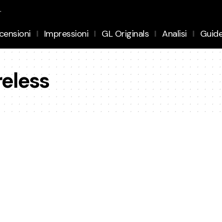
.
censioni
Impressioni
GL Originals
Analisi
Guid
reless