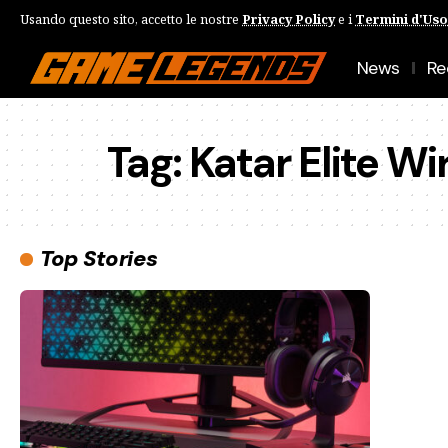
Usando questo sito, accetto le nostre
Privacy Policy
e i
Termini d'Uso
News
Re
Tag:
Katar Elite Wi
Top Stories