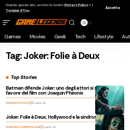
Usando questo sito, accetto le nostre
Privacy Policy
e i
Accetto
Termini d'Uso
.
Games
Movies
Geek
Tech
Lifestyle
Au
Tag:
Joker: Folie à Deux
Top Stories
Batman difende Joker: uno degli attori si schiera a
favore del film con Joaquin Pheonix
Di
ERIKA PEZZATO
2 anni fa
Joker: Folie à Deux, Hollywood e la sindrome dei sequel
Di
MAURO LANDRISCINA
2 anni fa