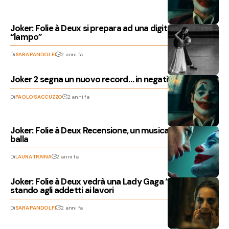
Joker: Folie à Deux si prepara ad una digital release
“lampo”
Di
SARA PANDOLFI
2 anni fa
Joker 2 segna un nuovo record… in negativo
Di
PAOLO SACCUZZO
2 anni fa
Joker: Folie à Deux Recensione, un musical che non
balla
Di
LAURA TRAINA
2 anni fa
Joker: Folie à Deux vedrà una Lady Gaga “pazzesca”
stando agli addetti ai lavori
Di
SARA PANDOLFI
2 anni fa