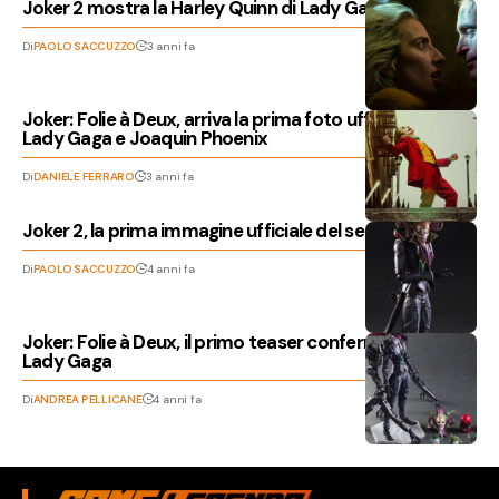
Joker 2 mostra la Harley Quinn di Lady Gaga
Di
PAOLO SACCUZZO
3 anni fa
Joker: Folie à Deux, arriva la prima foto ufficiale con
Lady Gaga e Joaquin Phoenix
Di
DANIELE FERRARO
3 anni fa
Joker 2, la prima immagine ufficiale del sequel
Di
PAOLO SACCUZZO
4 anni fa
Joker: Folie à Deux, il primo teaser conferma l’arrivo di
Lady Gaga
Di
ANDREA PELLICANE
4 anni fa