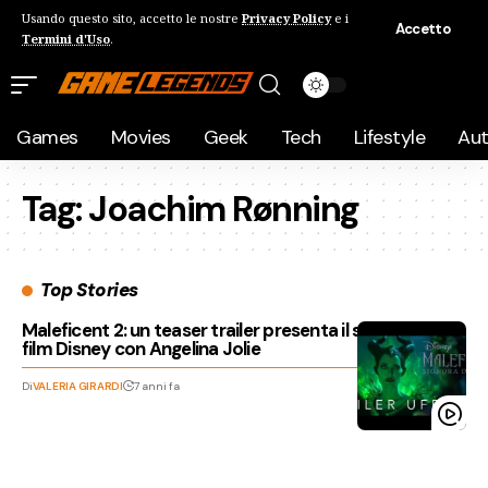
Usando questo sito, accetto le nostre
Privacy Policy
e i
Accetto
Termini d'Uso
.
Games
Movies
Geek
Tech
Lifestyle
Au
Tag:
Joachim Rønning
Top Stories
Maleficent 2: un teaser trailer presenta il sequel del
film Disney con Angelina Jolie
Di
VALERIA GIRARDI
7 anni fa