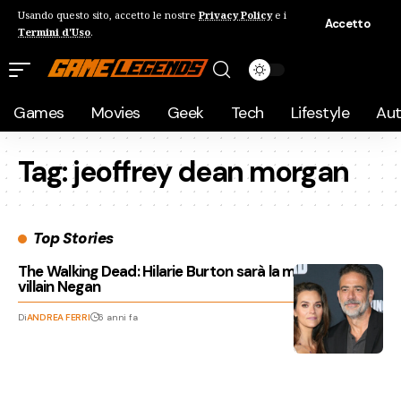
Usando questo sito, accetto le nostre
Privacy Policy
e i
Accetto
Termini d'Uso
.
Games
Movies
Geek
Tech
Lifestyle
Au
Tag:
jeoffrey dean morgan
Top Stories
The Walking Dead: Hilarie Burton sarà la moglie del
villain Negan
Di
ANDREA FERRI
6 anni fa