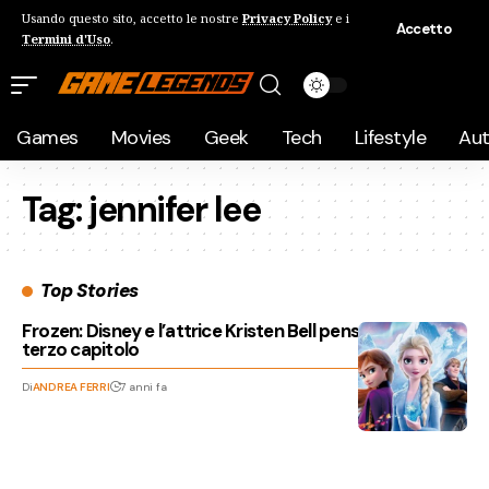
Usando questo sito, accetto le nostre
Privacy Policy
e i
Accetto
Termini d'Uso
.
Games
Movies
Geek
Tech
Lifestyle
Au
Tag:
jennifer lee
Top Stories
Frozen: Disney e l’attrice Kristen Bell pensano già a un
terzo capitolo
Di
ANDREA FERRI
7 anni fa