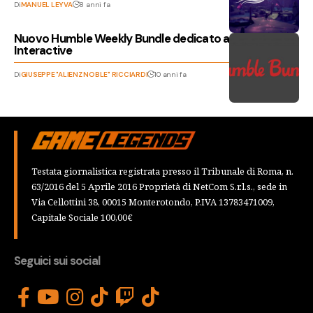
Di
MANUEL LEYVA
8 anni fa
Nuovo Humble Weekly Bundle dedicato ad Iceberg
Interactive
Di
GIUSEPPE "ALIENZ NOBLE" RICCIARDI
10 anni fa
Testata giornalistica registrata presso il Tribunale di Roma, n.
63/2016 del 5 Aprile 2016 Proprietà di NetCom S.r.l.s., sede in
Via Cellottini 38, 00015 Monterotondo, P.IVA 13783471009,
Capitale Sociale 100,00€
Seguici sui social