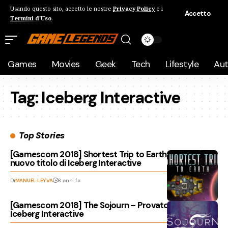
Usando questo sito, accetto le nostre
Privacy Policy
e i
Accetto
Termini d'Uso
.
Games
Movies
Geek
Tech
Lifestyle
Au
Tag:
Iceberg Interactive
Top Stories
[Gamescom 2018] Shortest Trip to Earth – Provato il
nuovo titolo di Iceberg Interactive
Di
MANUEL LEYVA
8 anni fa
[Gamescom 2018] The Sojourn – Provato il titolo di
Iceberg Interactive