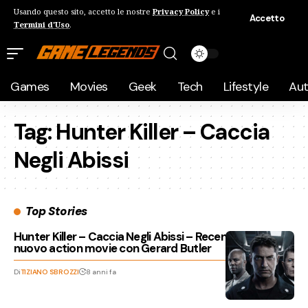
Usando questo sito, accetto le nostre
Privacy Policy
e i
Accetto
Termini d'Uso
.
Games
Movies
Geek
Tech
Lifestyle
Au
Tag:
Hunter Killer – Caccia
Negli Abissi
Top Stories
Hunter Killer – Caccia Negli Abissi – Recensione del
nuovo action movie con Gerard Butler
Di
TIZIANO SBROZZI
8 anni fa