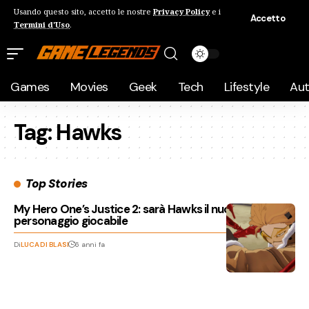
Usando questo sito, accetto le nostre
Privacy Policy
e i
Accetto
Termini d'Uso
.
Games
Movies
Geek
Tech
Lifestyle
Au
Tag:
Hawks
Top Stories
My Hero One’s Justice 2: sarà Hawks il nuovo
personaggio giocabile
Di
LUCA DI BLASI
6 anni fa