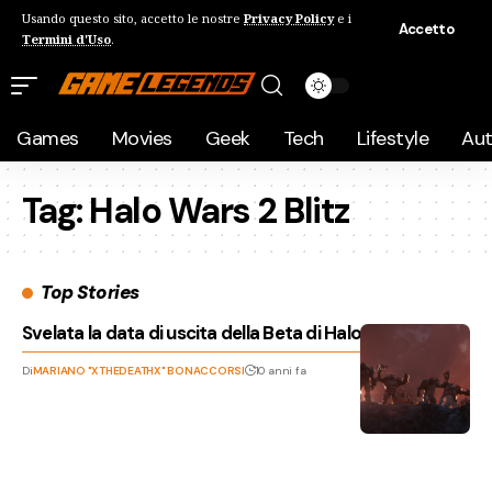
Usando questo sito, accetto le nostre
Privacy Policy
e i
Accetto
Termini d'Uso
.
Games
Movies
Geek
Tech
Lifestyle
Au
Tag:
Halo Wars 2 Blitz
Top Stories
Svelata la data di uscita della Beta di Halo Wars 2 Blitz!
Di
MARIANO "XTHEDEATHX" BONACCORSI
10 anni fa