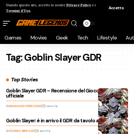
Usando questo sito, accetto le nostre
Privacy Policy
e i
Accetto
Termini d'Uso
.
Games
Movies
Geek
Tech
Lifestyle
Au
Tag:
Goblin Slayer GDR
Top Stories
Goblin Slayer GDR – Recensione del Gioco di Ruolo
ufficiale
Di
GIANLUIGI CRESCENZI
2 anni fa
Goblin Slayer: è in arrivo il GDR da tavolo anche in Italia
Di
TIZIANO SBROZZI
2 anni fa