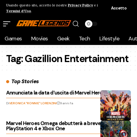
Usando questo sito, accetto le nostre
Privacy Policy
e i
Accetto
Termini d'Uso
.
Games
Movies
Geek
Tech
Lifestyle
Au
Tag:
Gazillion Entertainment
Top Stories
Annunciata la data d’uscita di Marvel Heroes Omega
Di
VERONICA "RONNIE" LORENZINI
9 anni fa
Marvel Heroes Omega debutterà a breve su
PlayStation 4 e Xbox One