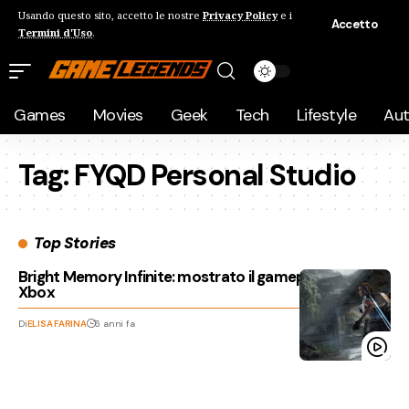
Usando questo sito, accetto le nostre
Privacy Policy
e i
Accetto
Termini d'Uso
.
Games
Movies
Geek
Tech
Lifestyle
Au
Tag:
FYQD Personal Studio
Top Stories
Bright Memory Infinite: mostrato il gameplay all’Inside
Xbox
Di
ELISA FARINA
6 anni fa