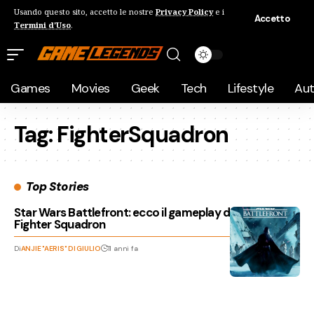
Usando questo sito, accetto le nostre
Privacy Policy
e i
Accetto
Termini d'Uso
.
Games
Movies
Geek
Tech
Lifestyle
Au
Tag:
FighterSquadron
Top Stories
Star Wars Battlefront: ecco il gameplay della modalità
Fighter Squadron
Di
ANJIE "AERIS" DI GIULIO
11 anni fa