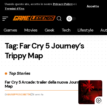
Usando questo sito, accetto le nostre
Privacy Policy
e i
Accetto
Termini d'Uso
.
Games
Movies
Geek
Tech
Lifestyle
Au
Tag:
Far Cry 5 Journey’s
Trippy Map
Top Stories
Far Cry 5 Arcade: trailer della nuova Journey’s Trippy
Map
Di
GIUSEPPE SCIBETTA
8 anni fa