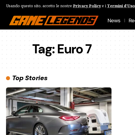
Usando questo sito, accetto le nostre
Privacy Policy
e i
Termini d'Uso
News
Re
Tag:
Euro 7
Top Stories