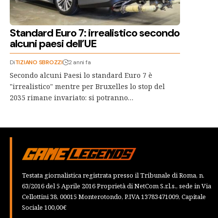
Standard Euro 7: irrealistico secondo
alcuni paesi dell’UE
Di
TIZIANO SBROZZI
2 anni fa
Secondo alcuni Paesi lo standard Euro 7 è
"irrealistico" mentre per Bruxelles lo stop del
2035 rimane invariato: si potranno…
Testata giornalistica registrata presso il Tribunale di Roma, n.
63/2016 del 5 Aprile 2016 Proprietà di NetCom S.r.l.s., sede in Via
Cellottini 38, 00015 Monterotondo, P.IVA 13783471009, Capitale
Sociale 100,00€