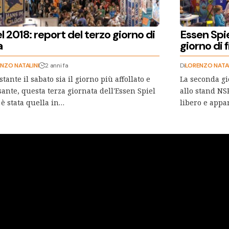
l 2018: report del terzo giorno di
Essen Spi
a
giorno di f
NZO NATALINI
2 anni fa
Di
LORENZO NATAL
tante il sabato sia il giorno più affollato e
La seconda gi
sante, questa terza giornata dell'Essen Spiel
allo stand NS
 è stata quella in…
libero e appa