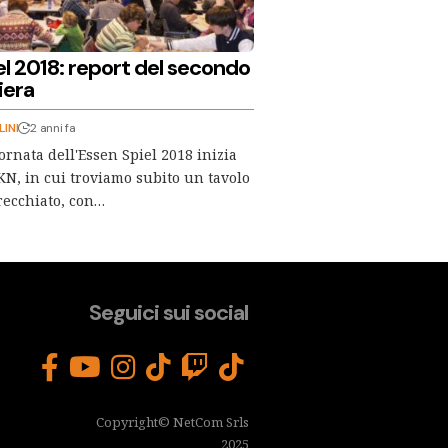
el 2018: report del secondo
iera
INI
2 anni fa
ornata dell'Essen Spiel 2018 inizia
KN, in cui troviamo subito un tavolo
recchiato, con…
Seguici sui social
Copyright© NetCom Srls
2025