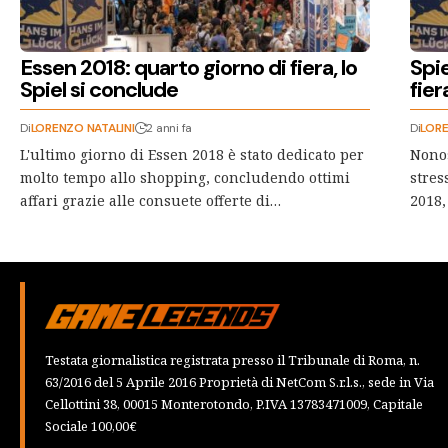
Essen 2018: quarto giorno di fiera, lo
Spie
Spiel si conclude
fier
Di
LORENZO NATALINI
2 anni fa
Di
LORE
L'ultimo giorno di Essen 2018 è stato dedicato per
Nonos
molto tempo allo shopping, concludendo ottimi
stres
affari grazie alle consuete offerte di…
2018,
Testata giornalistica registrata presso il Tribunale di Roma, n.
63/2016 del 5 Aprile 2016 Proprietà di NetCom S.r.l.s., sede in Via
Cellottini 38, 00015 Monterotondo, P.IVA 13783471009, Capitale
Sociale 100,00€