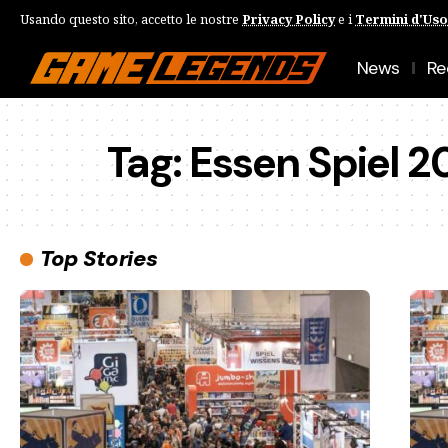
Usando questo sito, accetto le nostre
Privacy Policy
e i
Termini d'Uso
News
Re
Tag:
Essen Spiel 2
Top Stories