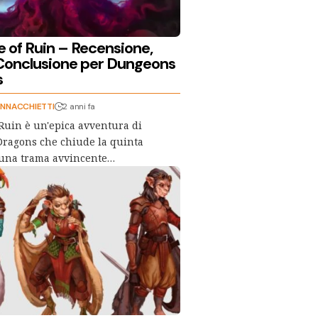
e of Ruin – Recensione,
Conclusione per Dungeons
s
NNACCHIETTI
2 anni fa
 Ruin è un'epica avventura di
ragons che chiude la quinta
 una trama avvincente…