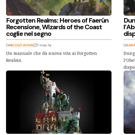
Forgotten Realms: Heroes of Faerûn
Dun
Recensione, Wizards of the Coast
l’Ab
coglie nel segno
disp
Di
NICOLÒ ROVAI
7 mesi fa
Di
SARA
Un manuale che dà nuova vita ai Forgotten
Dunge
Realms.
l’Obe
dispo