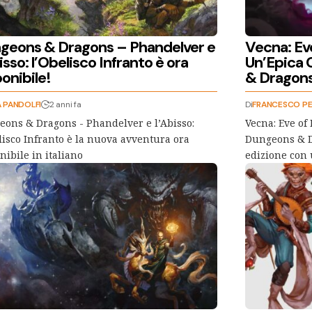
geons & Dragons – Phandelver e
Vecna: Ev
isso: l’Obelisco Infranto è ora
Un’Epica 
onibile!
& Dragon
 PANDOLFI
2 anni fa
Di
FRANCESCO PE
ons & Dragons - Phandelver e l’Abisso:
Vecna: Eve of
lisco Infranto è la nuova avventura ora
Dungeons & D
nibile in italiano
edizione con