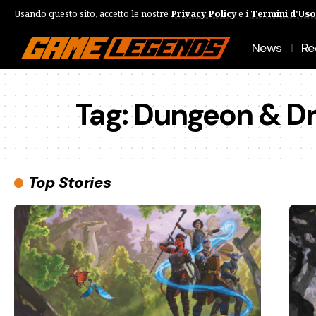
Usando questo sito, accetto le nostre
Privacy Policy
e i
Termini d'Uso
News
Re
Tag:
Dungeon & D
Top Stories