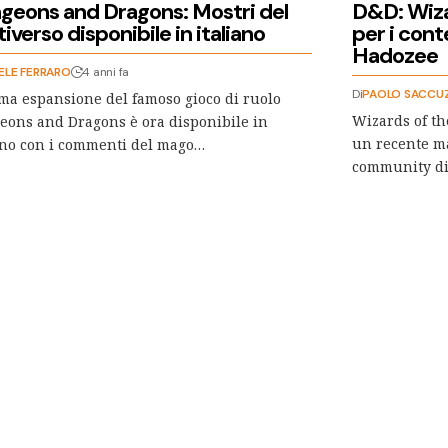
geons and Dragons: Mostri del
D&D: Wiza
iverso disponibile in italiano
per i cont
Hadozee
ELE FERRARO
4 anni fa
Di
PAOLO SACCU
ima espansione del famoso gioco di ruolo
Wizards of th
ons and Dragons è ora disponibile in
un recente ma
ano con i commenti del mago…
community di