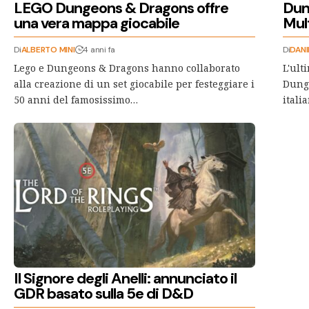
LEGO Dungeons & Dragons offre
Dun
una vera mappa giocabile
Mult
Di
ALBERTO MINI
4 anni fa
Di
DANI
Lego e Dungeons & Dragons hanno collaborato
L'ult
alla creazione di un set giocabile per festeggiare i
Dunge
50 anni del famosissimo…
itali
Il Signore degli Anelli: annunciato il
GDR basato sulla 5e di D&D