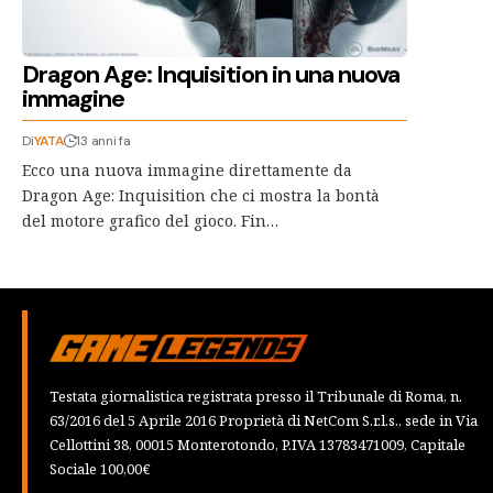
Dragon Age: Inquisition in una nuova
immagine
Di
YATA
13 anni fa
Ecco una nuova immagine direttamente da
Dragon Age: Inquisition che ci mostra la bontà
del motore grafico del gioco. Fin…
Testata giornalistica registrata presso il Tribunale di Roma, n.
63/2016 del 5 Aprile 2016 Proprietà di NetCom S.r.l.s., sede in Via
Cellottini 38, 00015 Monterotondo, P.IVA 13783471009, Capitale
Sociale 100,00€