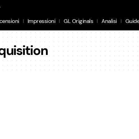
.
censioni
Impressioni
GL Originals
Analisi
Guid
quisition