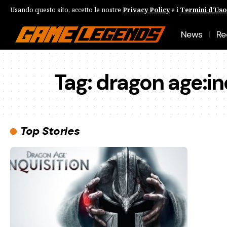
Usando questo sito, accetto le nostre
Privacy Policy
e i
Termini d'Uso
News
Re
Tag:
dragon age:in
Top Stories