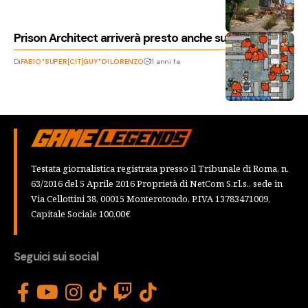
Prison Architect arriverà presto anche su console
Di
FABIO "SUPER[C!T]GUY" DI LORENZO
11 anni fa
Testata giornalistica registrata presso il Tribunale di Roma, n.
63/2016 del 5 Aprile 2016 Proprietà di NetCom S.r.l.s., sede in
Via Cellottini 38, 00015 Monterotondo, P.IVA 13783471009,
Capitale Sociale 100,00€
Seguici sui social