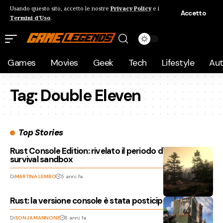
Usando questo sito, accetto le nostre
Privacy Policy
e i
Accetto
Termini d'Uso
.
Games
Movies
Geek
Tech
Lifestyle
Au
Tag:
Double Eleven
Top Stories
Rust Console Edition: rivelato il periodo di lancio del
survival sandbox
Di
MARTINA LEMBO
5 anni fa
Rust: la versione console è stata posticipata al 2021
Di
SONJA MANNONE
6 anni fa