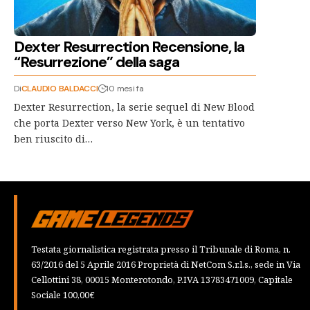
Dexter Resurrection Recensione, la
“Resurrezione” della saga
Di
CLAUDIO BALDACCI
10 mesi fa
Dexter Resurrection, la serie sequel di New Blood
che porta Dexter verso New York, è un tentativo
ben riuscito di…
Testata giornalistica registrata presso il Tribunale di Roma, n.
63/2016 del 5 Aprile 2016 Proprietà di NetCom S.r.l.s., sede in Via
Cellottini 38, 00015 Monterotondo, P.IVA 13783471009, Capitale
Sociale 100,00€