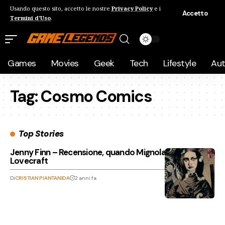
Usando questo sito, accetto le nostre
Privacy Policy
e i
Accetto
Termini d'Uso
.
Games
Movies
Geek
Tech
Lifestyle
Au
Tag:
Cosmo Comics
Top Stories
Jenny Finn – Recensione, quando Mignola incontra
Lovecraft
Di
CRISTIAN PIANTANIDA
2 anni fa