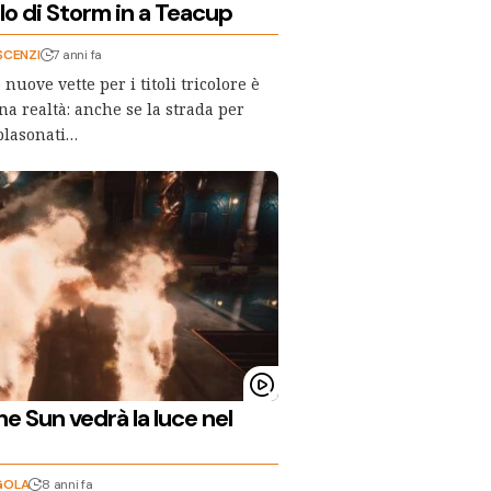
lo di Storm in a Teacup
SCENZI
7 anni fa
 nuove vette per i titoli tricolore è
a realtà: anche se la strada per
blasonati…
he Sun vedrà la luce nel
GOLA
8 anni fa