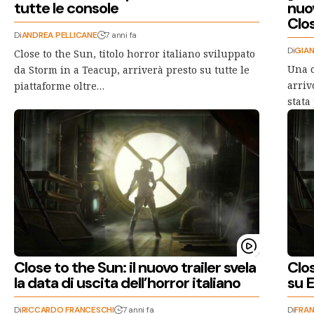
tutte le console
nuov
Clo
Di
ANDREA PELLICANE
7 anni fa
Di
GIAN
Close to the Sun, titolo horror italiano sviluppato
Una c
da Storm in a Teacup, arriverà presto su tutte le
arriv
piattaforme oltre…
stata
Close to the Sun: il nuovo trailer svela
Clos
la data di uscita dell’horror italiano
su 
Di
RICCARDO FRANCESCHI
7 anni fa
Di
FRA