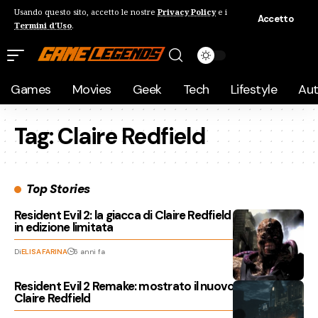
Usando questo sito, accetto le nostre
Privacy Policy
e i
Accetto
Termini d'Uso
.
Games
Movies
Geek
Tech
Lifestyle
Au
Tag:
Claire Redfield
Top Stories
Resident Evil 2: la giacca di Claire Redfield è in vendita
in edizione limitata
Di
ELISA FARINA
6 anni fa
Resident Evil 2 Remake: mostrato il nuovo look di
Claire Redfield